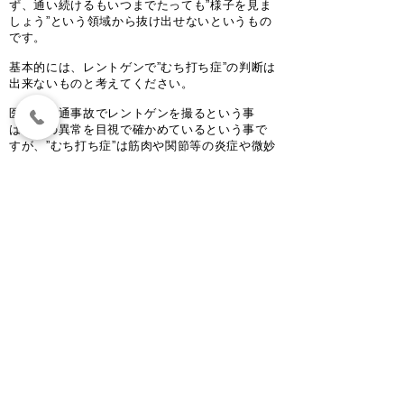
ず、通い続けるもいつまでたっても”様子を見ま
しょう”という領域から抜け出せないというもの
です。
基本的には、レントゲンで”むち打ち症”の判断は
出来ないものと考えてください。
医者が交通事故でレントゲンを撮るという事
は、骨の異常を目視で確かめているという事で
すが、”むち打ち症”は筋肉や関節等の炎症や微妙
な異常によるものです。なので基本的にはレン
トゲンで”むち打ち症”の判断は出来ません。
また、腰が痛いから腰に異常があるとは限ら
ず、それは身体全てに言えることで、我々柔道
整復師はそういった体の異常を触診で確かめな
がら施術を行います。
前述の通り、むち打ち症は、一見交通事故とは
関係ないような症状(頭痛、めまい、吐き気、脱
力感、etc…)が現れるケースもあります。我慢せ
ずに、一度当院へ相談ください。
​どんな整骨院に通ったらがいい
の？
電気治療メインで行わない接骨院・整骨院