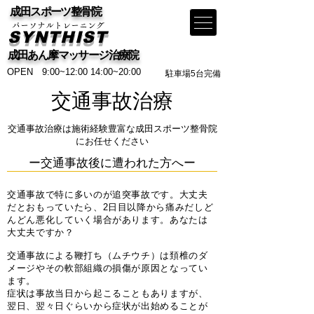
​ 成田スポーツ整骨院
​パーソナルトレーニング
SYNTHIST
​ 成田あん摩マッサージ治療院
OPEN 9:00~12:00 14:00~20:00
​駐車場5台完備
交通事故治療
交通事故治療は施術経験豊富な成田スポーツ整骨院
にお任せください
ー交通事故後に遭われた方へー
交通事故で特に多いのが追突事故です。大丈夫
だとおもっていたら、2日目以降から痛みだしど
んどん悪化していく場合があります。あなたは
大丈夫ですか？
交通事故による鞭打ち（ムチウチ）は頚椎のダ
メージやその軟部組織の損傷が原因となってい
ます。
症状は事故当日から起こることもありますが、
翌日、翌々日ぐらいから症状が出始めることが