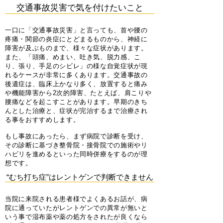
交通事故災害で気を付けたいこと
一口に「交通事故災害」と言っても、首や腰の
疼痛・関節の炎症にとどまるものから、神経に
障害が及ぶものまで、様々な症状があります。
また、「頭痛、めまい、吐き気、脱力感、こ
り、張り、手足のシビレ」の様な自覚症状が現
れるケースが非常に多くあります。交通事故の
後遺症は、臨床上かなり多く、放置すると痛み
や機能障害から2次的障害、たとえば、肩こりや
腰痛などを起こすことがあります。早期のきち
んとした治療と、症状が完治するまで治療され
る事をおすすめします。
もし事故にあったら、まず病院で診断を受け、
その診断に基づき整骨院・接骨院での施術やリ
ハビリを進めるといった同時併療をするのが理
想です。
“むち打ち症”はレントゲンで判断できません
当院に来院される患者様でよくあるお話が、病
院に通っていたがレントゲンでの異常が無いと
いう事で湿布薬や薬の処方をされたが良くなら