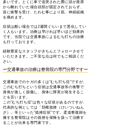
多いです。とくに車で追突された際に頭が座席
から離れていた場合頭部が固定されておらず、
首に衝撃を受け、たわむ事により筋、神経組織
を痛めます。
症状は酷い場合では2週間ぐらいまで悪化してい
く人もいます。治療は早ければ早いほど効果的
です。当院では交通事故によるむち打ちの治療
も行っております。
経験豊富なスタッフがきちんとフォローさせて
いただきます。ご不安な点は何でもご相談くだ
さい。
ー交通事故の治療は整骨院の専門分野ですー
交通事故でのケガの多くは”むち打ち症”ですが、
このむち打ちという症状は交通事故等の衝撃で
身体が激しく損傷し、身体に障害が発生するこ
とを言います。
この”むち打ち症”は色々な症状があるのですが、
代表的な例としては「頚椎捻挫（けいついねん
ざ）」等といった”捻挫症状”です。柔道整復師を
擁する整骨院はその捻挫を保険を扱って治療す
ることが出来る専門家です。